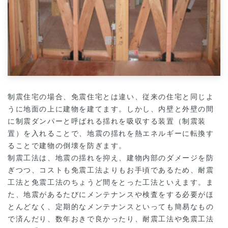
制震住宅の場合、免震住宅とは違い、従来の住宅と同じよ
うに地面の上に建物を建てます。しかし、内壁と外壁の間
に制震ダンパーと呼ばれる揺れを吸収する装置（制震装
置）を入れることで、地震の揺れを熱エネルギーに転換す
ることで建物の倒壊を防ぎます。
制震工法は、地震の揺れを抑え、建物内部のダメージを防
ぎつつ、コストも免震工法よりもお手頃であるため、耐震
工法と免震工法のちょうど間をとった工法といえます。ま
た、地震があるたびにメンテナンスや検査をする必要がほ
とんどなく、定期的なメンテナンスといっても簡易なもの
で済んだり、数年おきで良かったり、耐震工法や免震工法